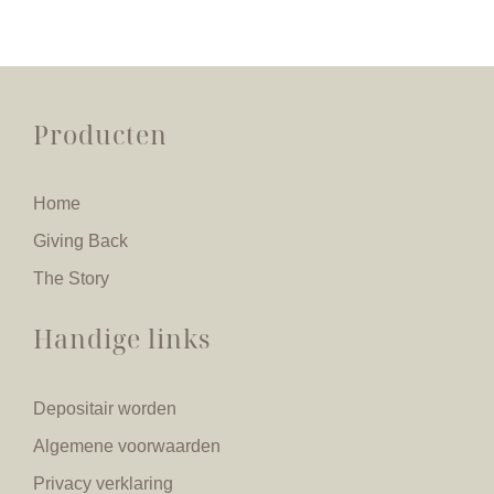
Producten
Home
Giving Back
The Story
Handige links
Depositair worden
Algemene voorwaarden
Privacy verklaring