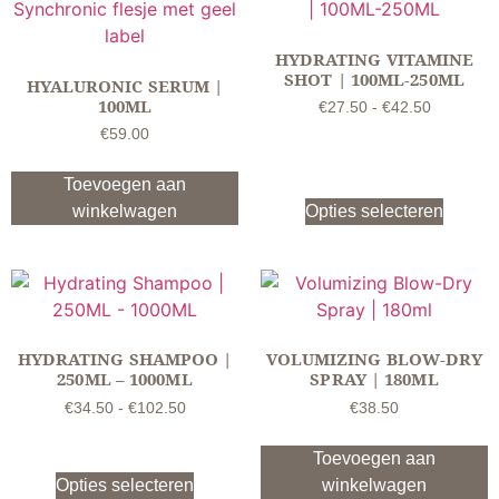
HYDRATING VITAMINE
SHOT | 100ML-250ML
HYALURONIC SERUM |
100ML
€
27.50
-
€
42.50
€
59.00
Toevoegen aan
winkelwagen
Opties selecteren
HYDRATING SHAMPOO |
VOLUMIZING BLOW-DRY
250ML – 1000ML
SPRAY | 180ML
€
34.50
-
€
102.50
€
38.50
Toevoegen aan
Opties selecteren
winkelwagen