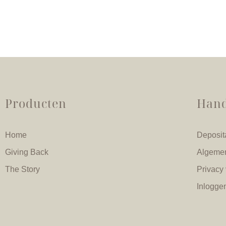
Producten
Hand
Home
Deposit
Giving Back
Algeme
The Story
Privacy 
Inlogge