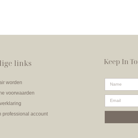
Keep In T
ige links
air worden
ne voorwaarden
verklaring
n professional account