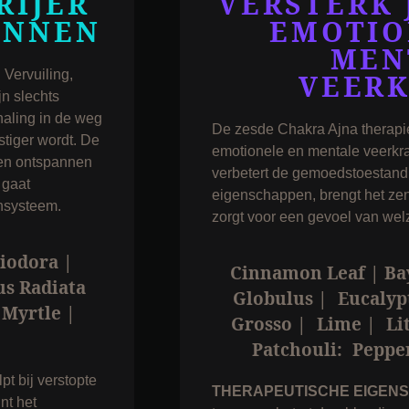
RIJER
VERSTERK 
ANNEN
EMOTIO
MEN
 Vervuiling,
VEER
n slechts
haling in de weg
De zesde Chakra Ajna therapie
stiger wordt. De
emotionele en mentale veerkra
een ontspannen
verbetert de gemoedstoestand, 
 gaat
eigenschappen, brengt het zen
nsysteem.
zorgt voor een gevoel van welz
riodora |
Cinnamon Leaf | Bay
us Radiata
Globulus | Eucalyp
Myrtle |
Grosso | Lime | Li
Patchouli: Peppe
pt bij verstopte
THERAPEUTISCHE EIGEN
nt het