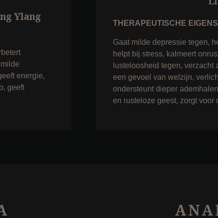
L
ang Ylang
THERAPEUTISCHE EIGEN
Gaat milde depressie tegen, h
betert
helpt bij stress, kalmeert onru
 milde
lusteloosheid tegen, verzacht 
eeft energie,
een gevoel van welzijn, verlic
o, geeft
ondersteunt dieper ademhalen
en rusteloze geest, zorgt voor
A
ANA