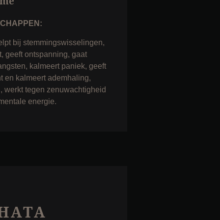
ime
SCHAPPEN:
elpt bij stemmingswisselingen,
st, geeft ontspanning, gaat
angsten, kalmeert paniek, geeft
ht en kalmeert ademhaling,
, werkt tegen zenuwachtigheid
 mentale energie.
HATA