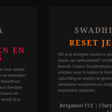
A
SWADH
RESET J
EN EN
Wil je je energiek voelen in p
G
plaats van gefrustreerd? Vrolij
tweede Chakra Swadhisthana t
ls daar sprake
emoties weer in balans te bre
en te verbinden
opluchting en welzijn te geve
ra Muladhara
serotonine receptoren en zorgt
Deze therapie
emotionele stabiliteit.
ertrouwen en
terwijl je je
Bergamot FCF | Clary