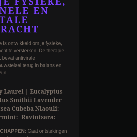
JE FYSIEKE,
NELE EN
TALE
KRACHT
 is ontwikkeld om je fysieke,
cht te versterken. De therapie
bevat antivirale
uwstelsel terug in balans en
ijn.
 Laurel | Eucalyptus
tus Smithii Lavender
tsea Cubeba Niaouli:
rmint: Ravintsara:
SCHAPPEN:
Gaat ontstekingen