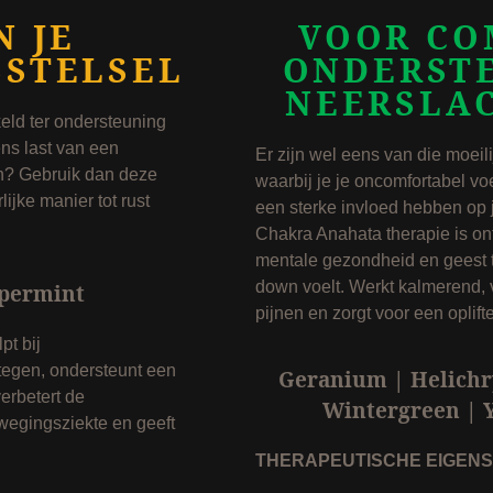
 JE
VOOR CO
SSTELSEL
ONDERSTE
NEERSLA
eld ter ondersteuning
ens last van een
Er zijn wel eens van die moeil
en? Gebruik dan deze
waarbij je je oncomfortabel voe
ijke manier tot rust
een sterke invloed hebben op 
Chakra Anahata therapie is on
mentale gezondheid en geest 
down voelt. Werkt kalmerend, 
ppermint
pijnen en zorgt voor een oplifte
pt bij
 tegen, ondersteunt een
Geranium | Helichr
verbetert de
Wintergreen | Y
bewegingsziekte en geeft
THERAPEUTISCHE EIGEN