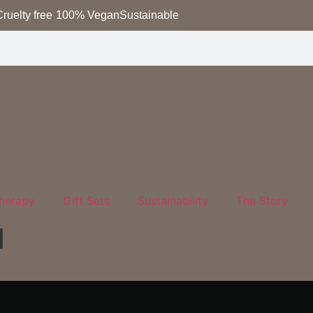
ruelty free
100% Vegan
Sustainable
herapy
Gift Sets
Sustainability
The Story
d